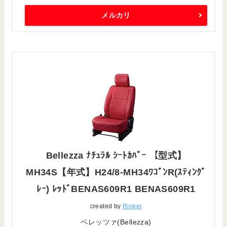
メルカリ
Bellezza ﾅﾁｭﾗﾙ ｼｰﾄｶﾊﾞｰ 【型式】
MH34S【年式】H24/8-MH34ﾜｺﾞﾝR(ｽﾃｨﾝｸﾞ
ﾚｰ) ﾚｯﾄﾞBENAS609R1 BENAS609R1
created by
Rinker
ベレッツァ(Bellezza)